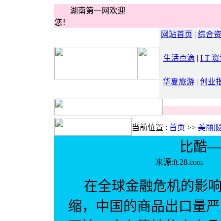
湖南第一网欢迎
您！
网站首页
|
综合
生活点滴
|
I T 
华夏旅游
|
创业
当前位置 :
首页
>>
美丽
比酷—
来源:ft.28.
在全球金融危机的影
缩，中国的商品出口量严