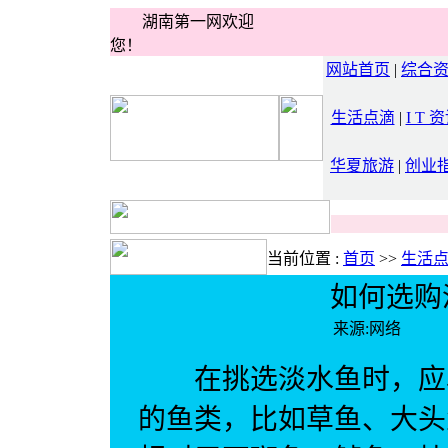
湖南第一网欢迎
您！
网站首页
|
综合
生活点滴
|
I T 
华夏旅游
|
创业
当前位置 :
首页
>>
生活
如何选购
来源:网络 
在挑选淡水鱼时，应尽
的鱼类，比如草鱼、大头