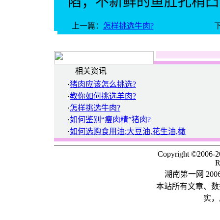
陷；不新鲜的鱼肛孔稍凸
上一篇：
怎样挑选牛肉?
相关资讯
·
猪肉应该怎么挑选?
·
教你如何挑选羊肉?
·
怎样挑选牛肉?
·
如何鉴别“瘦肉精”猪肉?
·
如何选购食用油:大豆油,花生油,橄
Copyright ©2006-
R
湖南第一网 20
本站所有文章、数
实，