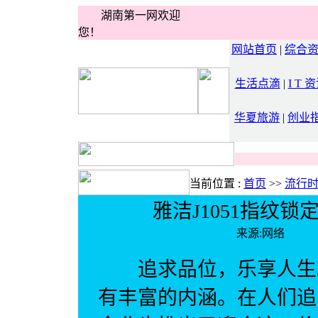
湖南第一网欢迎
您！
网站首页
|
综合
生活点滴
|
I T 
华夏旅游
|
创业
当前位置 :
首页
>>
流行
雅洁J1051指纹
来源:网络 
追求品位，乐享人生。
有丰富的内涵。在人们追