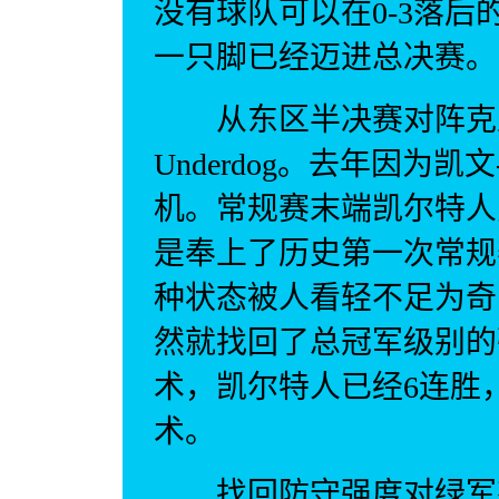
没有球队可以在0-3落
一只脚已经迈进总决赛。
从东区半决赛对阵克里
Underdog。去年因为
机。常规赛末端凯尔特人
是奉上了历史第一次常规
种状态被人看轻不足为奇
然就找回了总冠军级别的
术，凯尔特人已经6连胜
术。
找回防守强度对绿军有