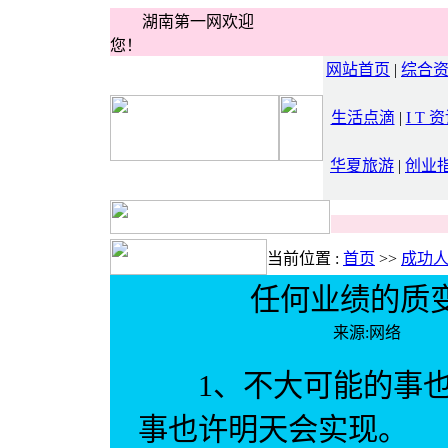
湖南第一网欢迎
您！
网站首页
|
综合
生活点滴
|
I T 
华夏旅游
|
创业
当前位置 :
首页
>>
成功
任何业绩的质
来源:网络 
1、不大可能的事也
事也许明天会实现。