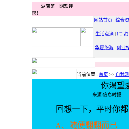
湖南第一网欢迎
您！
网站首页
|
综合
生活点滴
|
I T 
华夏旅游
|
创业
当前位置 :
首页
>>
自我
你渴望
来源:信息时报
回想一下，平时你都
A、随便翻翻而已