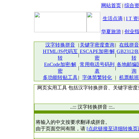
网站首页
|
综合
生活点滴
|
I T 
华夏旅游
|
创业
汉字转换拼音
|
关键字密度查询
|
在线拼音
HTML/JS代码互
ESCAPE加密/解
GB2312/
|
|
转
密
转
EnCode加密/解
常用电话号码列
各地邮编
|
|
密
表
询
多功能转贴工具
|
字体简繁转化
|
机票航班
网页实用工具 包括
汉字转换拼音
、关键字密度
..::: 汉字转换拼音 :::..
将输入的中文按要求翻译成拼音。
由于页面空间有限，请
[点此链接至详细转换页