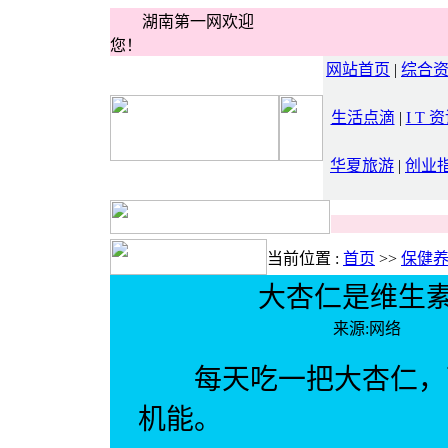
湖南第一网欢迎
您！
网站首页
|
综合
生活点滴
|
I T 
华夏旅游
|
创业
当前位置 :
首页
>>
保健
大杏仁是维生
来源:网络 
每天吃一把大杏仁，可
机能。