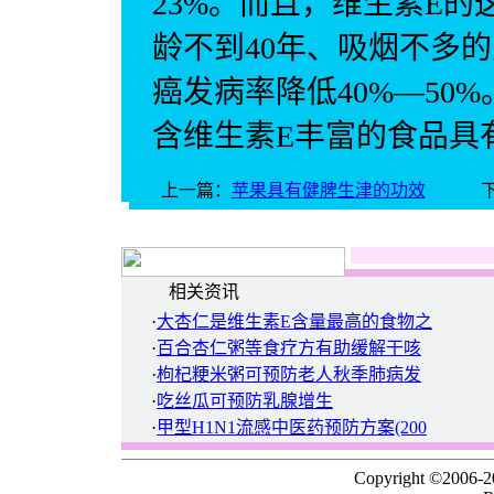
23%。而且，维生素E的
龄不到40年、吸烟不多
癌发病率降低40%—50
含维生素E丰富的食品具
上一篇：
苹果具有健脾生津的功效
相关资讯
·
大杏仁是维生素E含量最高的食物之
·
百合杏仁粥等食疗方有助缓解干咳
·
枸杞粳米粥可预防老人秋季肺病发
·
吃丝瓜可预防乳腺增生
·
甲型H1N1流感中医药预防方案(200
Copyright ©2006-