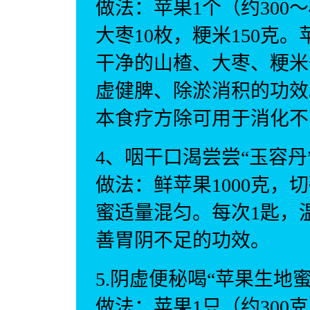
做法：苹果1个（约300～
大枣10枚，粳米150克
干净的山楂、大枣、粳米
虚健脾、除淤消积的功效
本食疗方除可用于消化不
4、咽干口渴尝尝“玉容丹
做法：鲜苹果1000克
蜜适量混匀。每次1匙，
善胃阴不足的功效。
5.阴虚便秘喝“苹果生地蜜
做法：苹果1只（约300