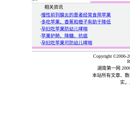
相关资讯
·
慢性前列腺炎的患者经常食用苹果
·
多吃苹果、香蕉和橙子有助于降低
·
孕妇吃苹果防幼儿哮喘
·
苹果护肺、降糖、抗癌
·
孕妇吃苹果可防幼儿哮喘
Copyright ©2006-
R
湖南第一网 20
本站所有文章、数
实，