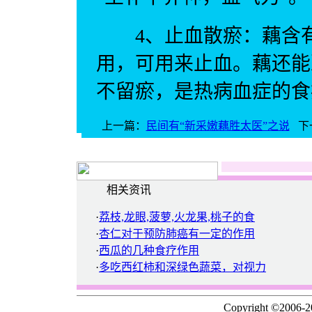
4、止血散瘀：藕含有
用，可用来止血。藕还能
不留瘀，是热病血症的食
上一篇：
民间有“新采嫩藕胜太医”之说
下
相关资讯
·
荔枝,龙眼,菠萝,火龙果,桃子的食
·
杏仁对于预防肺癌有一定的作用
·
西瓜的几种食疗作用
·
多吃西红柿和深绿色蔬菜，对视力
Copyright ©2006-