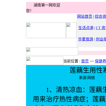
湖南第一网欢迎
您！
网站首页
|
综合
生活点滴
|
I T 
华夏旅游
|
创业
当前位置 :
首页
>>
保健
莲藕生用性
来源:网络 
1、清热凉血：莲藕生
用来治疗热性病症；莲藕