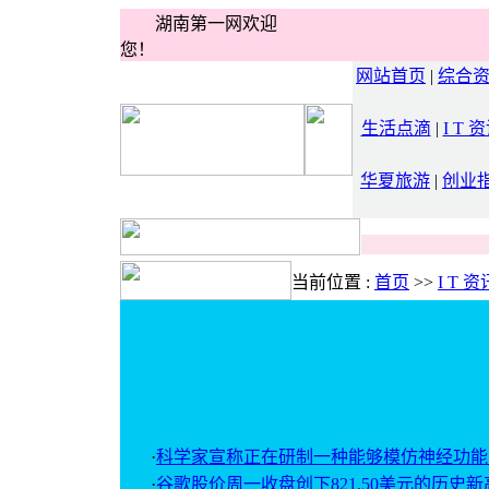
湖南第一网欢迎
您！
网站首页
|
综合
生活点滴
|
I T 
华夏旅游
|
创业
当前位置 :
首页
>>
I T 资
·
科学家宣称正在研制一种能够模仿神经功能
·
谷歌股价周一收盘创下821.50美元的历史新