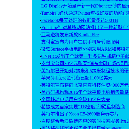
·
LG Display开始量产新一代iPhone更薄的
·
Tumblr已确认通过Twitter查找好友的功能
·
Facebook每天处理的数据量多达500TB
·
YouTube针对其移动网站推出了一种新型广
·
亚马逊将发布新款Kindle Fire
·
支付宝宣布为用户提供手机号转账服务
·
微软Surface平板电脑分别采用ARM和英特
·
CNNIC发出了全球第一封多语种邮箱电子
·
支付宝公司30亿元购买“浦东金融广场”项目
·
英特尔已开始对7纳米和5纳米制程技术的研
·
苹果3月底现金储备已超1100亿美元
·
英特尔宣布将向北京直真科技注资4000万元
·
美市研机构称2016年全球平板电脑销售量将达
·
全国移动电话用户突破10亿户大关
·
希捷成为首家实现“TB密度”的硬盘制造商
·
英特尔推出了Xeon E5-2600服务器芯片
·
百度整合新浪微博内容的实时搜索服务上线
·
柯达将在线照片服务业务出售给Shutterfly