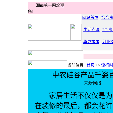
湖南第一网欢迎
您！
网站首页
|
综合
生活点滴
|
I T 
华夏旅游
|
创业
当前位置 :
首页
>>
流行
中农硅谷产品千姿
来源:网络 
家居生活不仅仅是为人
在装修的最后，都会花许