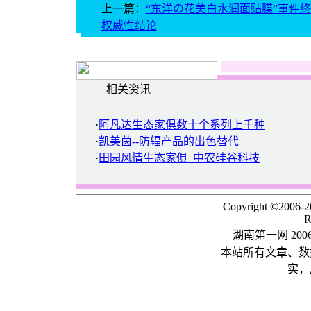
上一篇：
“东洋の花美白水润面贴膜”事件
权威性结论
相关资讯
·
阿凡达生态家俱数十个系列上千种
·
凯美茵--防辐产品的出色替代
·
田园风情生态家俱 中农硅谷科技
Copyright ©2006-
R
湖南第一网 20
本站所有文章、数
实，