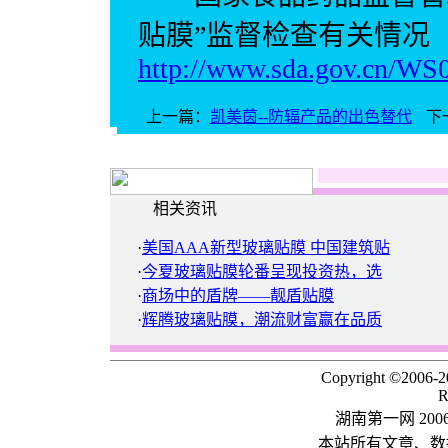
贴膜”监督检查有关情况
http://www.sda.gov.cn/WS
上一篇：
凯美茵--防辐产品的出色替代
下
相关资讯
·
美国AAA新型玻璃贴膜 中国建筑贴
·
今夏玻璃贴膜轮番呈现投资热，选
·
商场中的盾牌――靓盾贴膜
·
辉腾玻璃贴膜，潮流财富赢在品质
Copyright ©2006-
R
湖南第一网 20
本站所有文章、数