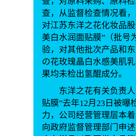
查，对原料采购、原料检
查，从监督检查情况看，
对江苏东洋之花化妆品股
美白水润面贴膜”（批号为
验，对其他批次产品和东
の花玫瑰晶白水感美肌乳
果均未检出氢醌成分。
东洋之花有关负责人介
贴膜”去年12月23日被
力，公司经营管理层本着
向政府监督管理部门申述