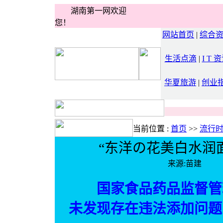
湖南第一网欢迎
您！
网站首页
|
综合
生活点滴
|
I T 
华夏旅游
|
创业
当前位置 :
首页
>>
流行
“东洋の花美白水润
来源:苗建 
国家食品药品监督管
未发现存在违法添加问题