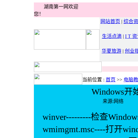
湖南第一网欢迎
您！
网站首页
|
综合
生活点滴
|
I T 
华夏旅游
|
创业
当前位置 :
首页
>>
电脑
Window
来源:网络 
winver---------检查Wind
wmimgmt.msc----打开