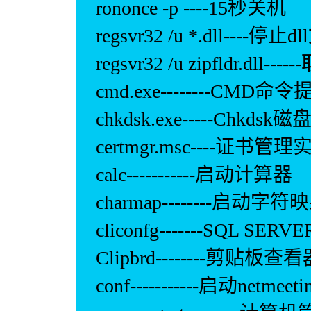
rononce -p ----15秒关机
regsvr32 /u *.dll----停
regsvr32 /u zipfldr.dll-
cmd.exe--------CMD命
chkdsk.exe-----Chkdsk
certmgr.msc----证书管
calc-----------启动计算器
charmap--------启动字
cliconfg-------SQL
Clipbrd--------剪贴板查
conf-----------启动netmeeti