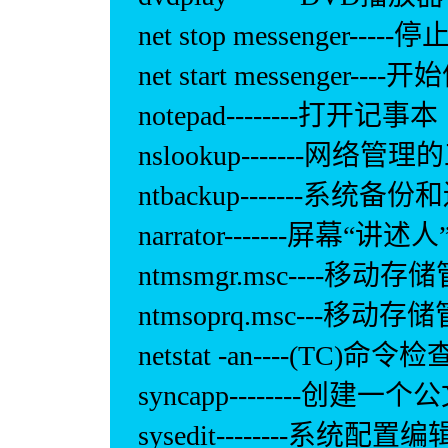
net stop messenger---
net start messenger--
notepad--------打开记事本
nslookup-------网络
ntbackup-------系统备
narrator-------屏幕“讲述人
ntmsmgr.msc----移动
ntmsoprq.msc---移
netstat -an----(TC)命
syncapp--------创建一
sysedit--------系统配置