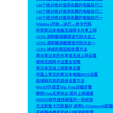
·
140个绝对绝对值得收藏的电脑技巧三
·
140个绝对绝对值得收藏的电脑技巧二
·
140个绝对绝对值得收藏的电脑技巧一
·
Windows开始→运行→命令代码
·
利用笔记本电脑无线网卡共享上网
·
ADSL调制解调器错误代码大全二
·
ADSL调制解调器错误代码大全一
·
ADSL掉线的原因和处理方法
·
两台笔记本的共享或无线上网设置
·
使用无线网卡设置全攻略
·
笔记本无线上网简单设置
·
市面上常见的笔记本电脑BIOS设置
·
局域网共享的具体设置方法
·
WinXP升级至Win Vista详细步骤
·
删除Vista无用协议 提升上网速度
·
MHDD软件维修硬盘的一些经验
·
无法卸载卡巴斯基时,请用KAVremover9卸载
·
无线路由器或无线AP安装和配置