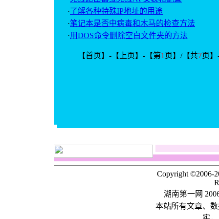
·
了解各种特殊IP地址的用途
·
笔记本是否中病毒和木马的检查方法
·
用DOS命令删除空白文件夹的方法
【首页】-【上页】-【第
1
页】/【共
7
页】
Copyright ©2006-
R
湖南第一网 20
本站所有文章、数
实，