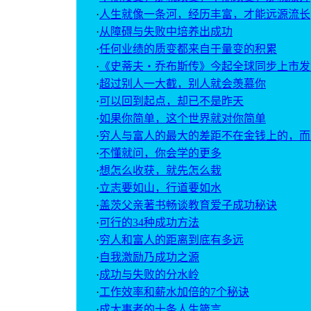
·
人生就像一条河，经历丰富，才能远源流长
·
从障碍与失败中培养出成功
·
任何业绩的质变都来自于量变的积累
·
《史蒂夫・乔布斯传》今起全球同步上市发
·
超过别人一大截，别人就会羡慕你
·
可以回到起点，却已不是昨天
·
如果你简单，这个世界就对你简单
·
穷人与富人的最大的差距不在金钱上的，而
·
不懂就问，你会学的更多
·
想怎么收获，就先怎么栽
·
立志要如山，行道要如水
·
盖茨父亲著书畅谈教育爱子成功秘诀
·
可行的34种成功方法
·
穷人和富人的距离到底有多远
·
自我激励乃成功之源
·
成功与失败的分水岭
·
工作效率和薪水加倍的7个秘诀
·
成大事者的十条人生箴言