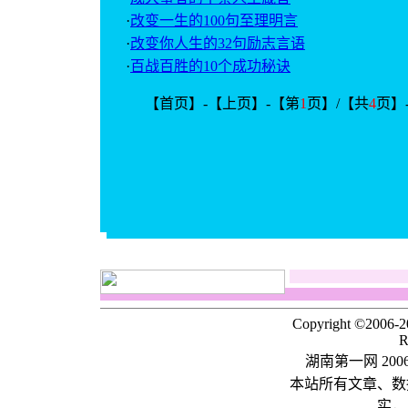
·
改变一生的100句至理明言
·
改变你人生的32句励志言语
·
百战百胜的10个成功秘诀
【首页】-【上页】-【第
1
页】/【共
4
页】
Copyright ©2006-
R
湖南第一网 20
本站所有文章、数
实，